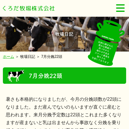
ホーム
＞ 牧場日記 ＞ 7月分娩22頭
7月分娩22頭
暑さも本格的になりましたが、今月の分娩頭数が22頭に
なりました。まだ産んでないのもいますが直ぐに産むと
思われます。来月分娩予定数は22頭とこれまた多くなり
ますが産まないと乳は出ませんから事故なく分娩を乗り